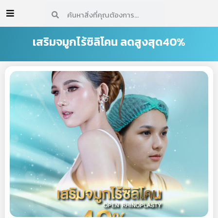
เสริมจมูกไร้ซิลิโคน ลดสูงสุด40%