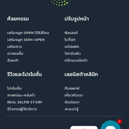
ศัลยกรรม
ปรับรูปหน้า
เสริมจมูก OPEN ไร้ซิลิโคน
ฟิลเลอร์
เสริมจมูก SEMI-OPEN
โบท็อก
เสริมคาง
เมโสแฟต
ตาสองชั้น
วิตามินผิว
ดึงหน้า
ทรีทเมนต์หน้า
รีวิวและโปรโมชั่น
เลอนิสต้าคลินิก
โปรโมชั่น
ทีมแพทย์
ภาพก่อน-หลังทำ
เกี่ยวกับเรา
REAL SELFIE STORY
ติดต่อเรา
รีวิวจากผู้ใช้บริการ
สาระน่ารู้
1