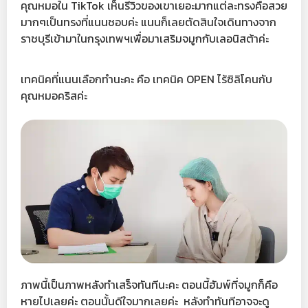
คุณหมอใน TikTok เห็นรีวิวของเขาเยอะมากแต่ละทรงคือสวย
มากๆเป็นทรงที่แนนชอบค่ะ แนนก็เลยตัดสินใจเดินทางจาก
ราชบุรีเข้ามาในกรุงเทพฯเพื่อมาเสริมจมูกกับเลอนิสต้าค่ะ
เทคนิคที่แนนเลือกทำนะคะ คือ เทคนิค OPEN ไร้ซิลิโคนกับ
คุณหมอคริสค่ะ
ภาพนี้เป็นภาพหลังทำเสร็จทันทีนะคะ ตอนนี้ฮัมพ์ที่จมูกก็คือ
หายไปเลยค่ะ ตอนนั้นดีใจมากเลยค่ะ หลังทำทันทีอาจจะดู