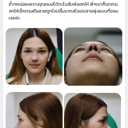
ช้ำๆหน่อยเพราะคุณหมอได้ตะไบฮัมพ์ออกให้ พี่ๆเขาก็เอากระ
จกให้เช็กทรงคือสวยถูกใจปลื้มมากสโลปปลายพุ่งแบบที่ชอบ
เลยค่ะ