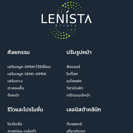
ศัลยกรรม
ปรับรูปหน้า
เสริมจมูก OPEN ไร้ซิลิโคน
ฟิลเลอร์
เสริมจมูก SEMI-OPEN
โบท็อก
เสริมคาง
เมโสแฟต
ตาสองชั้น
วิตามินผิว
ดึงหน้า
ทรีทเมนต์หน้า
รีวิวและโปรโมชั่น
เลอนิสต้าคลินิก
โปรโมชั่น
ทีมแพทย์
ภาพก่อน-หลังทำ
เกี่ยวกับเรา