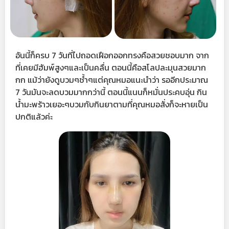
อันนี้ก็ครบ 7 วันที่ไปถอดเฝือกออกทรงคือสวยชอบมาก จาก
ที่เคยมีฮัมพ์สูงๆและเป็นคลื่น ตอนนี้คือสโลปละมุนสวยมาก
กก แม้ว่ายังดูบวมๆช้ำๆแต่คุณหมอแนะนำว่า รออีกประมาณ
7 วันมันจะลดบวมมากกว่านี้ ตอนนี้แนนก็หมั่นประคบอุ่น กิน
น้ำมะพร้าวเยอะๆบวมกับกินยาตามที่คุณหมอสั่งก็จะหายเป็น
ปกติแล้วค่ะ