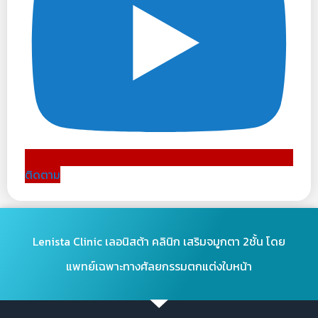
ติดตาม
Lenista Clinic เลอนิสต้า คลินิก เสริมจมูกตา 2ชั้น โดย
แพทย์เฉพาะทางศัลยกรรมตกแต่งใบหน้า