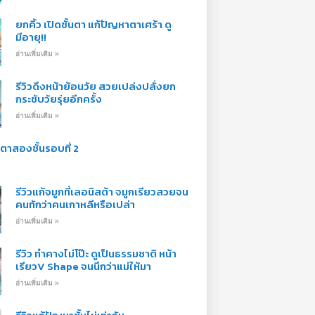
ยกคิ้ว เปิดชั้นตา แก้ปัญหาตาเศร้า ดู
มีอายุ!!
อ่านเพิ่มเติม »
รีวิวดึงหน้าย้อนวัย สวยเปล่งปลั่งยก
กระชับวัยรุ่ยอีกครั้ง
อ่านเพิ่มเติม »
้ตาสองชั้นรอบที่ 2
รีวิวแก้จมูกที่เลอนิสต้า จมูกเรียวสวยจน
คนทักว่าคนเกาหลีหรือเปล่า
อ่านเพิ่มเติม »
รีวิว ทำคางไม่โป๊ะ ดูเป็นธรรมชาติ หน้า
เรียวV Shape จนนึกว่าแม่ให้มา
อ่านเพิ่มเติม »