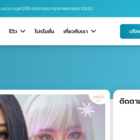
ิน แขวง อนุสาวรีย์ เขตบางเขน กรุงเทพมหานคร 10220
รีวิว
โปรโมชั่น
เกี่ยวกับเรา
ปรึก
ปรับรูปหน้า
ดึงหน้า/ยกคิ้ว
ฟิลเลอร์
ดูดเหนียง
ติดตา
โบท็อก
ตัดไขมันกระพุ้งแก้ม
FOXY EYE/ยกหางตาตก
เติมไขมันหน้าเด็ก