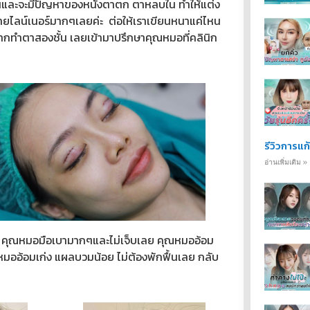
ัดเจนและจะมีปัญหาของหนังตาตก ตาหลบใน ทำให้แต่ง
อายไลน์เนอร์มากๆเลยค่ะ ต่อให้เราเขียนหนาแค่ไหน
ยากทำตาสองชั้น เลยเข้ามาปรึกษาคุณหมอที่คลินิก
รีวิวการแก
อ่านเพิ่มเติม »
ะ คุณหมอมือเบามากๆและไม่เจ็บเลย คุณหมออ้อม
มออ้อมเก่ง แผลบวมน้อย ไม่ต้องพักฟื้นเลย กลับ