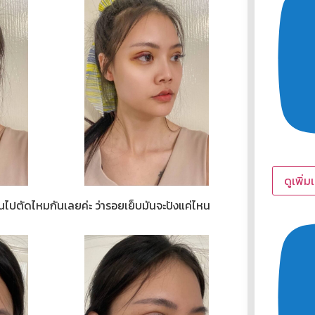
ดูเพิ่ม
นไปตัดไหมกันเลยค่ะ ว่ารอยเย็บมันจะปังแค่ไหน