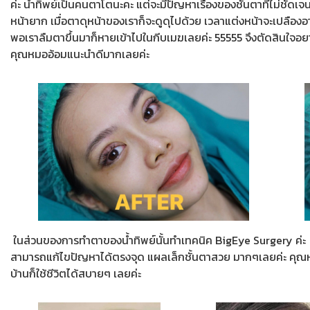
ค่ะ น้ำทิพย์เป็นคนตาโตนะคะ แต่จะมีปัญหาเรื่องของชั้นตาที่ไม่ช
หน้ายาก เมื่อตาดุหน้าของเราก็จะดูดุไปด้วย เวลาแต่งหน้าจะเปลือง
พอเราลืมตาขึ้นมาก็หายเข้าไปในกีบเมฆเลยค่ะ 55555 จึงตัดสินใจอ
คุณหมออ้อมแนะนำดีมากเลยค่ะ
ในส่วนของการทำตาของน้ำทิพย์นั้นทำเทคนิค BigEye Surgery ค่
สามารถแก้ไขปัญหาได้ตรงจุด แผลเล็กชั้นตาสวย มากๆเลยค่ะ คุณห
บ้านก็ใช้ชีวิตได้สบายๆ เลยค่ะ