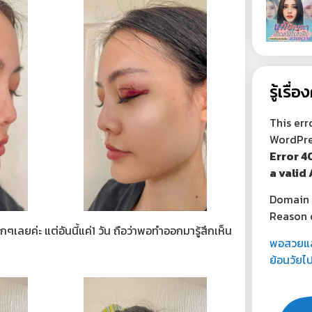
รู้เรื
This err
WordPre
Error 4
a valid 
Domain 
Reason 
มากๆเลยค่ะ แต่อันนี้แค่1 วัน ถือว่าพอทำออกมารู้สึกเห็น
พอสวยแล
ย้อนวัยไป