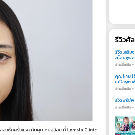
รีวิวศ
รีวิวเสริม
สโลปพุ่ง
อ่านเพิ่มเติม »
คุณฝ้าย ใ
แก้ปัญหาช
อ่านเพิ่มเติม »
รีวิวพรีชี
อ่านเพิ่มเติม »
าสองชั้นครั้งแรก กับคุณหมออ้อม ที่ Lenista Clinic