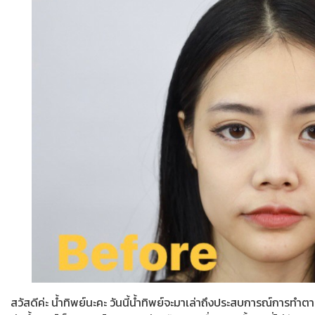
สวัสดีค่ะ น้ำทิพย์นะคะ วันนี้น้ำทิพย์จะมาเล่าถึงประสบการณ์การทำต