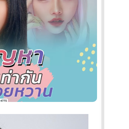
เมโสแฟต
เพลทร่องแก้ม
ปรับหน้าอ่อนเยาว์ด้วยฟิลเล
ร์
แก้ไขหูกาง
แก้ถุงใต้ตา ไม่ต้องผ่าตัด