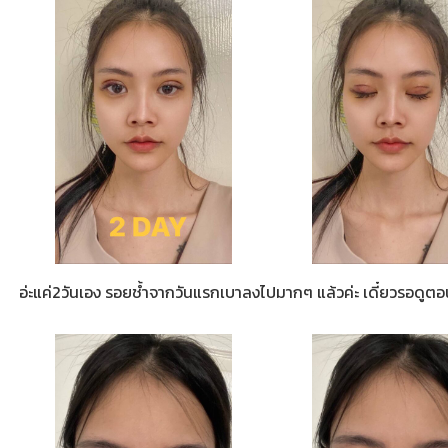
อ่ะแค่2วันเอง รอยช้ำจากวันแรกเบาลงไปมากๆ แล้วค่ะ เดี๋ยวรอดูตอ