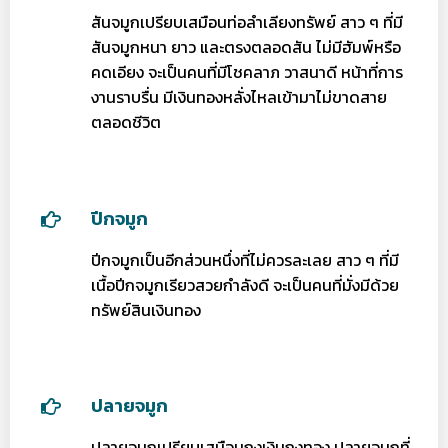
สันจมูกเปรียบเสมือนท่อลำเลียงทรัพย์ สาว ๆ ที่มี
สันจมูกหนา ยาว และตรงตลอดสัน ไม่มีฮัมพ์หรือ
คดเอียง จะเป็นคนที่มีโชคลาภ วาสนาดี หน้าที่การ
งานราบรื่น มีเงินทองหลั่งไหลเข้ามาไม่ขาดสาย
ตลอดชีวิต
ปีกจมูก
ปีกจมูกเป็นอีกส่วนหนึ่งที่ไม่ควรละเลย สาว ๆ ที่มี
เนื้อปีกจมูกเรียวสวยกำลังดี จะเป็นคนที่มั่งมีด้วย
ทรัพย์สินเงินทอง
ปลายจมูก
ปลายจมูกเปรียบเสมือนถุงเงินถุงทอง ปลายจมูกที่