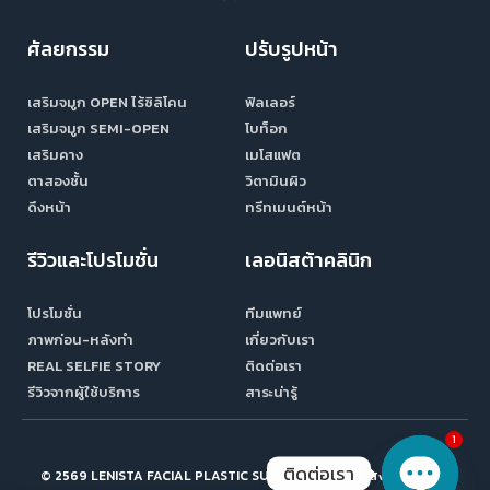
ศัลยกรรม
ปรับรูปหน้า
เสริมจมูก OPEN ไร้ซิลิโคน
ฟิลเลอร์
เสริมจมูก SEMI-OPEN
โบท็อก
เสริมคาง
เมโสแฟต
ตาสองชั้น
วิตามินผิว
ดึงหน้า
ทรีทเมนต์หน้า
รีวิวและโปรโมชั่น
เลอนิสต้าคลินิก
โปรโมชั่น
ทีมแพทย์
ภาพก่อน-หลังทำ
เกี่ยวกับเรา
REAL SELFIE STORY
ติดต่อเรา
รีวิวจากผู้ใช้บริการ
สาระน่ารู้
1
ติดต่อเรา
© 2569 LENISTA FACIAL PLASTIC SURGERY CENTER สงวนลิขสิทธิ์.