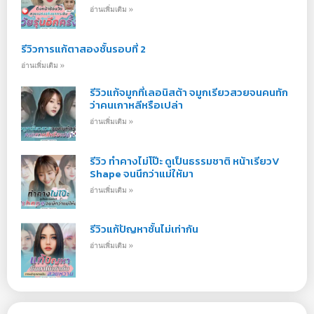
อ่านเพิ่มเติม »
รีวิวการแก้ตาสองชั้นรอบที่ 2
อ่านเพิ่มเติม »
รีวิวแก้จมูกที่เลอนิสต้า จมูกเรียวสวยจนคนทัก
ว่าคนเกาหลีหรือเปล่า
อ่านเพิ่มเติม »
รีวิว ทำคางไม่โป๊ะ ดูเป็นธรรมชาติ หน้าเรียวV
Shape จนนึกว่าแม่ให้มา
อ่านเพิ่มเติม »
รีวิวแก้ปัญหาชั้นไม่เท่ากัน
อ่านเพิ่มเติม »